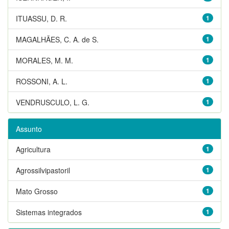
ITUASSU, D. R.
1
MAGALHÃES, C. A. de S.
1
MORALES, M. M.
1
ROSSONI, A. L.
1
VENDRUSCULO, L. G.
1
Assunto
Agricultura
1
Agrossilvipastoril
1
Mato Grosso
1
Sistemas integrados
1