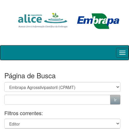
Skip
navigation
Página de Busca
Filtros correntes: