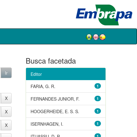
Busca facetada
Editor
FARIA, G. R.
1
FERNANDES JUNIOR, F.
1
HOOGERHEIDE, E. S. S.
1
ISERNHAGEN, I.
1
ITUASSU, D. R.
1