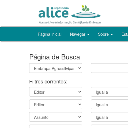
Skip
Página inicial
Navegar
Sobre
Est
navigation
Página de Busca
Filtros correntes: