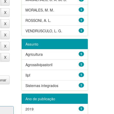
MORALES, M. M.
1
ROSSONI, A. L.
1
VENDRUSCULO, L. G.
1
Assunto
Agricultura
1
Agrossilvipastoril
1
Ilpf
1
Sistemas integrados
1
Ano de publicação
2019
1