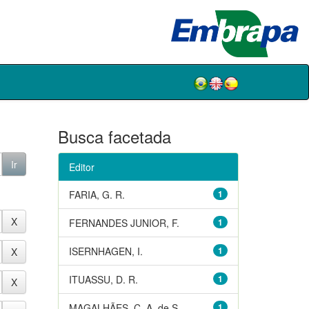
Busca facetada
Editor
FARIA, G. R.
1
FERNANDES JUNIOR, F.
1
ISERNHAGEN, I.
1
ITUASSU, D. R.
1
MAGALHÃES, C. A. de S.
1