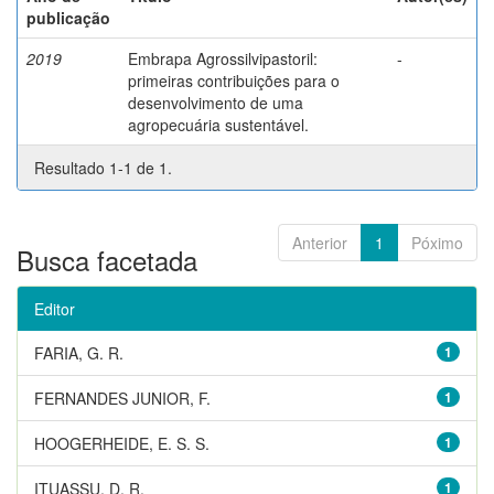
publicação
2019
Embrapa Agrossilvipastoril:
-
primeiras contribuições para o
desenvolvimento de uma
agropecuária sustentável.
Resultado 1-1 de 1.
Anterior
1
Póximo
Busca facetada
Editor
FARIA, G. R.
1
FERNANDES JUNIOR, F.
1
HOOGERHEIDE, E. S. S.
1
ITUASSU, D. R.
1