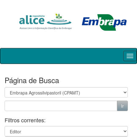
Skip
navigation
Página de Busca
Filtros correntes: