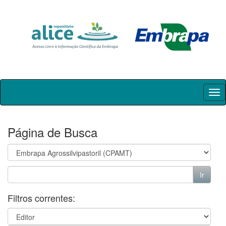
Skip
navigation
Página de Busca
Filtros correntes: