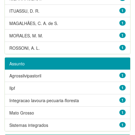
ITUASSU, D. R.
1
MAGALHÃES, C. A. de S.
1
MORALES, M. M.
1
ROSSONI, A. L.
1
Assunto
Agrossilvipastoril
1
Ilpf
1
Integracao lavoura-pecuaria-floresta
1
Mato Grosso
1
Sistemas integrados
1