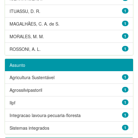
ITUASSU, D. R.
1
MAGALHÃES, C. A. de S.
1
MORALES, M. M.
1
ROSSONI, A. L.
1
Assunto
Agricultura Sustentável
1
Agrossilvipastoril
1
Ilpf
1
Integracao lavoura-pecuaria-floresta
1
Sistemas integrados
1