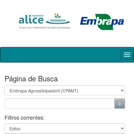
Skip
navigation
Página de Busca
Filtros correntes: