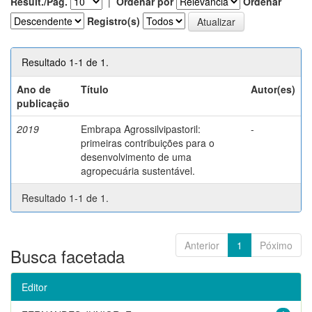
Result./Pág.
|
Ordenar por
Ordenar
Registro(s)
Resultado 1-1 de 1.
Ano de
Título
Autor(es)
publicação
2019
Embrapa Agrossilvipastoril:
-
primeiras contribuições para o
desenvolvimento de uma
agropecuária sustentável.
Resultado 1-1 de 1.
Anterior
1
Póximo
Busca facetada
Editor