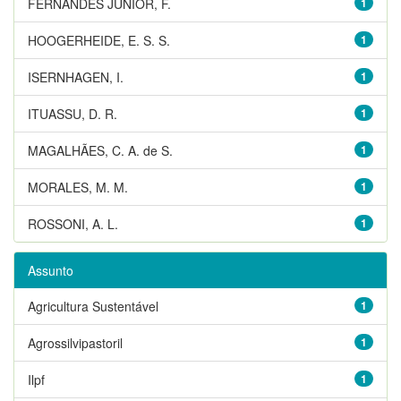
FERNANDES JUNIOR, F.
1
HOOGERHEIDE, E. S. S.
1
ISERNHAGEN, I.
1
ITUASSU, D. R.
1
MAGALHÃES, C. A. de S.
1
MORALES, M. M.
1
ROSSONI, A. L.
1
Assunto
Agricultura Sustentável
1
Agrossilvipastoril
1
Ilpf
1