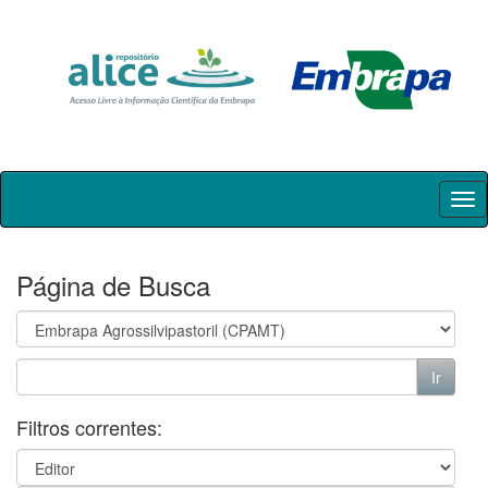
Skip
navigation
Página de Busca
Filtros correntes: