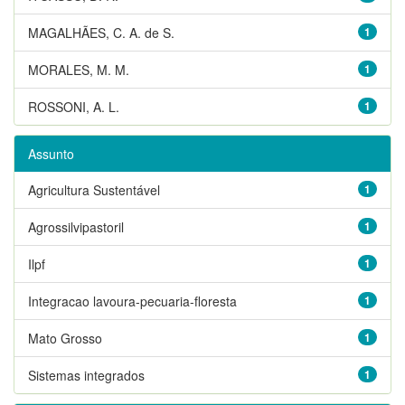
MAGALHÃES, C. A. de S.
1
MORALES, M. M.
1
ROSSONI, A. L.
1
Assunto
Agricultura Sustentável
1
Agrossilvipastoril
1
Ilpf
1
Integracao lavoura-pecuaria-floresta
1
Mato Grosso
1
Sistemas integrados
1