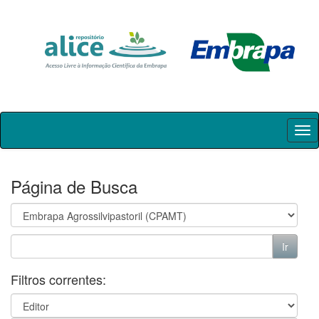
Skip
navigation
Página de Busca
Filtros correntes: