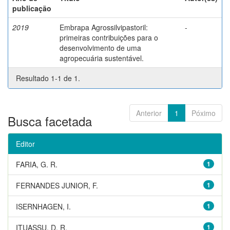
publicação
2019
Embrapa Agrossilvipastoril:
-
primeiras contribuições para o
desenvolvimento de uma
agropecuária sustentável.
Resultado 1-1 de 1.
Anterior
1
Póximo
Busca facetada
Editor
FARIA, G. R.
1
FERNANDES JUNIOR, F.
1
ISERNHAGEN, I.
1
ITUASSU, D. R.
1