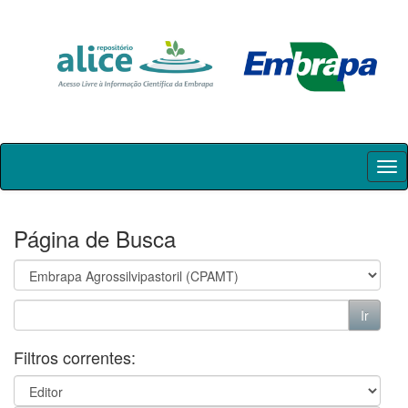
Skip
navigation
Página de Busca
Filtros correntes: