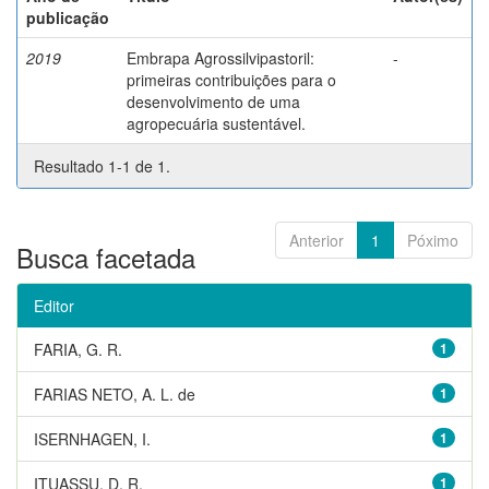
publicação
2019
Embrapa Agrossilvipastoril:
-
primeiras contribuições para o
desenvolvimento de uma
agropecuária sustentável.
Resultado 1-1 de 1.
Anterior
1
Póximo
Busca facetada
Editor
FARIA, G. R.
1
FARIAS NETO, A. L. de
1
ISERNHAGEN, I.
1
ITUASSU, D. R.
1