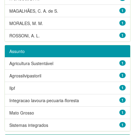
MAGALHÃES, C. A. de S.
1
MORALES, M. M.
1
ROSSONI, A. L.
1
Assunto
Agricultura Sustentável
1
Agrossilvipastoril
1
Ilpf
1
Integracao lavoura-pecuaria-floresta
1
Mato Grosso
1
Sistemas integrados
1