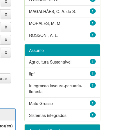
MAGALHÃES, C. A. de S.
1
MORALES, M. M.
1
ROSSONI, A. L.
1
Assunto
Agricultura Sustentável
1
Ilpf
1
Integracao lavoura-pecuaria-
1
floresta
Mato Grosso
1
Sistemas integrados
1
tor(es)