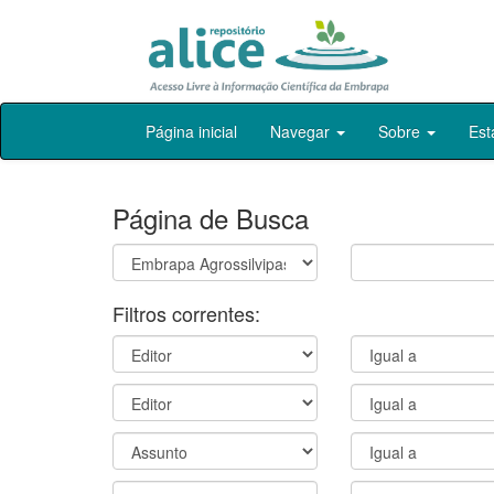
Skip
Página inicial
Navegar
Sobre
Est
navigation
Página de Busca
Filtros correntes: