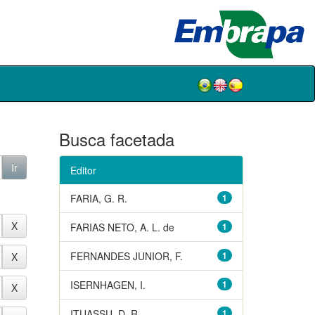
Busca facetada
Editor
FARIA, G. R.
1
FARIAS NETO, A. L. de
1
FERNANDES JUNIOR, F.
1
ISERNHAGEN, I.
1
ITUASSU, D. R.
1