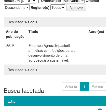
Result./Pág.
|
Ordenar por
Ordenar
Registro(s)
Resultado 1-1 de 1.
Ano de
Título
Autor(es)
publicação
2019
Embrapa Agrossilvipastoril:
-
primeiras contribuições para o
desenvolvimento de uma
agropecuária sustentável.
Resultado 1-1 de 1.
Anterior
1
Póximo
Busca facetada
Editor