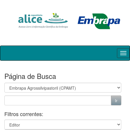
Skip
navigation
Página de Busca
Filtros correntes: