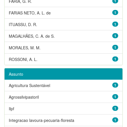
FARIA, G. R.
1
FARIAS NETO, A. L. de
1
ITUASSU, D. R.
1
MAGALHÃES, C. A. de S.
1
MORALES, M. M.
1
ROSSONI, A. L.
1
Assunto
Agricultura Sustentável
1
Agrossilvipastoril
1
Ilpf
1
Integracao lavoura-pecuaria-floresta
1