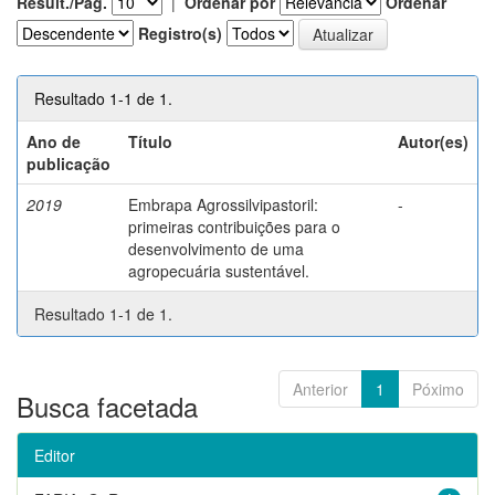
Result./Pág.
|
Ordenar por
Ordenar
Registro(s)
Resultado 1-1 de 1.
Ano de
Título
Autor(es)
publicação
2019
Embrapa Agrossilvipastoril:
-
primeiras contribuições para o
desenvolvimento de uma
agropecuária sustentável.
Resultado 1-1 de 1.
Anterior
1
Póximo
Busca facetada
Editor