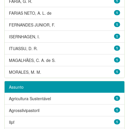
FARIA, G. R.
1
FARIAS NETO, A. L. de
1
FERNANDES JUNIOR, F.
1
ISERNHAGEN, I.
1
ITUASSU, D. R.
1
MAGALHÃES, C. A. de S.
1
MORALES, M. M.
1
Assunto
Agricultura Sustentável
1
Agrossilvipastoril
1
Ilpf
1