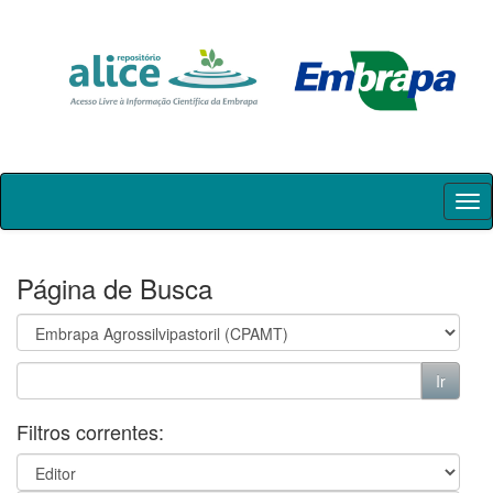
Skip
navigation
Página de Busca
Filtros correntes: