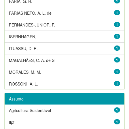
FARIA, G. R.
1
FARIAS NETO, A. L. de
1
FERNANDES JUNIOR, F.
1
ISERNHAGEN, I.
1
ITUASSU, D. R.
1
MAGALHÃES, C. A. de S.
1
MORALES, M. M.
1
ROSSONI, A. L.
1
Assunto
Agricultura Sustentável
1
Ilpf
1