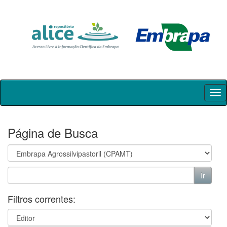
Skip
navigation
Página de Busca
Filtros correntes: