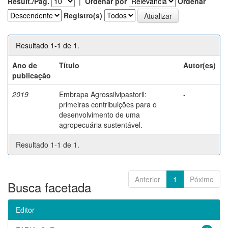
Result./Pág.
|
Ordenar por
Ordenar
Registro(s)
Resultado 1-1 de 1.
Ano de
Título
Autor(es)
publicação
2019
Embrapa Agrossilvipastoril:
-
primeiras contribuições para o
desenvolvimento de uma
agropecuária sustentável.
Resultado 1-1 de 1.
Anterior
1
Póximo
Busca facetada
Editor