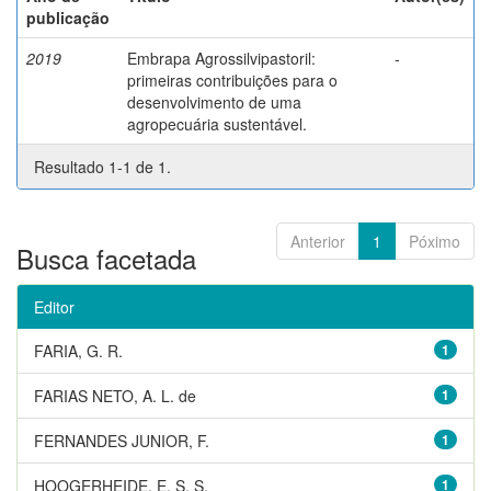
publicação
2019
Embrapa Agrossilvipastoril:
-
primeiras contribuições para o
desenvolvimento de uma
agropecuária sustentável.
Resultado 1-1 de 1.
Anterior
1
Póximo
Busca facetada
Editor
FARIA, G. R.
1
FARIAS NETO, A. L. de
1
FERNANDES JUNIOR, F.
1
HOOGERHEIDE, E. S. S.
1