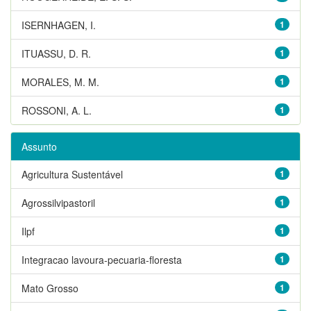
ISERNHAGEN, I.
1
ITUASSU, D. R.
1
MORALES, M. M.
1
ROSSONI, A. L.
1
Assunto
Agricultura Sustentável
1
Agrossilvipastoril
1
Ilpf
1
Integracao lavoura-pecuaria-floresta
1
Mato Grosso
1