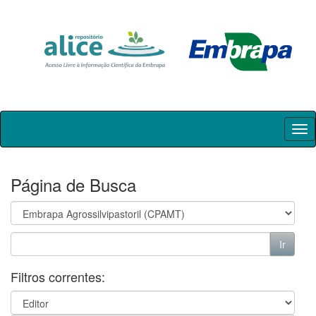
Skip
navigation
Página de Busca
Filtros correntes: