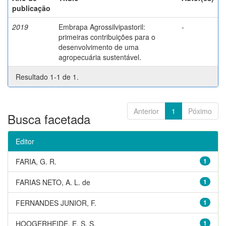
publicação
2019
Embrapa Agrossilvipastoril:
-
primeiras contribuições para o
desenvolvimento de uma
agropecuária sustentável.
Resultado 1-1 de 1.
Anterior
1
Póximo
Busca facetada
Editor
FARIA, G. R.
1
FARIAS NETO, A. L. de
1
FERNANDES JUNIOR, F.
1
HOOGERHEIDE, E. S. S.
1