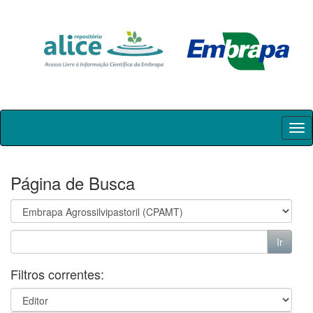
Skip
navigation
Página de Busca
Filtros correntes: