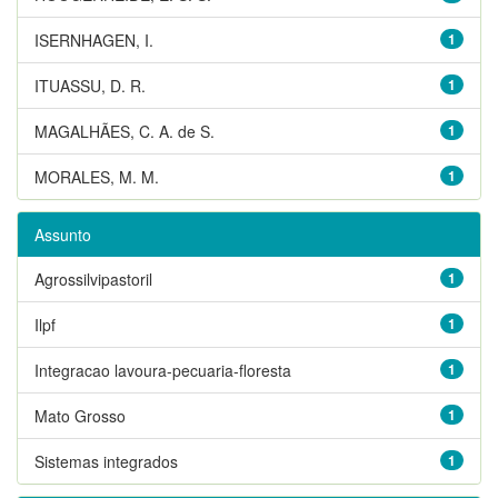
ISERNHAGEN, I.
1
ITUASSU, D. R.
1
MAGALHÃES, C. A. de S.
1
MORALES, M. M.
1
Assunto
Agrossilvipastoril
1
Ilpf
1
Integracao lavoura-pecuaria-floresta
1
Mato Grosso
1
Sistemas integrados
1