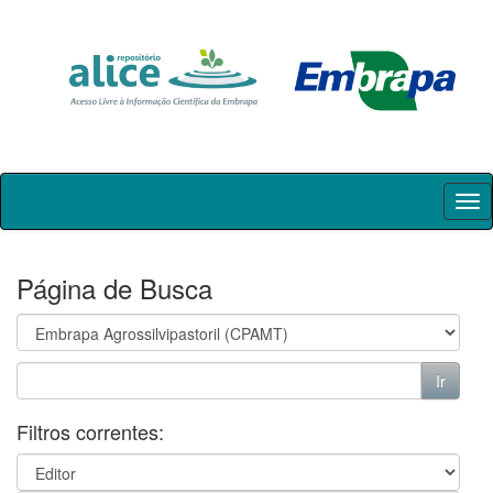
Skip
navigation
Página de Busca
Filtros correntes: