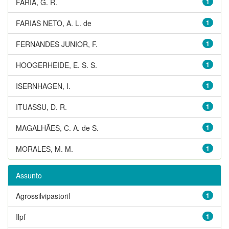
FARIA, G. R.
1
FARIAS NETO, A. L. de
1
FERNANDES JUNIOR, F.
1
HOOGERHEIDE, E. S. S.
1
ISERNHAGEN, I.
1
ITUASSU, D. R.
1
MAGALHÃES, C. A. de S.
1
MORALES, M. M.
1
Assunto
Agrossilvipastoril
1
Ilpf
1