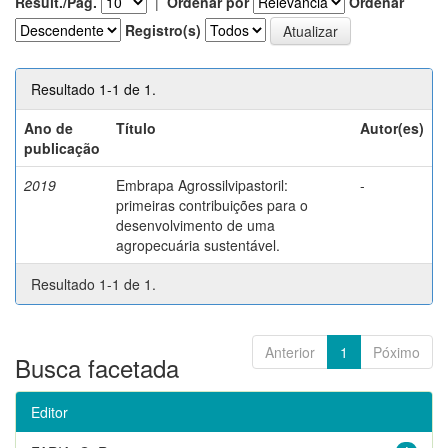
Result./Pág.
|
Ordenar por
Ordenar
Registro(s)
Resultado 1-1 de 1.
Ano de
Título
Autor(es)
publicação
2019
Embrapa Agrossilvipastoril:
-
primeiras contribuições para o
desenvolvimento de uma
agropecuária sustentável.
Resultado 1-1 de 1.
Anterior
1
Póximo
Busca facetada
Editor