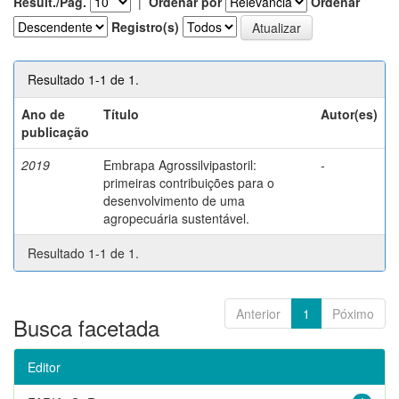
Result./Pág.
|
Ordenar por
Ordenar
Registro(s)
Resultado 1-1 de 1.
Ano de
Título
Autor(es)
publicação
2019
Embrapa Agrossilvipastoril:
-
primeiras contribuições para o
desenvolvimento de uma
agropecuária sustentável.
Resultado 1-1 de 1.
Anterior
1
Póximo
Busca facetada
Editor