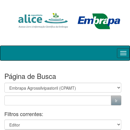
Skip
navigation
Página de Busca
Filtros correntes: