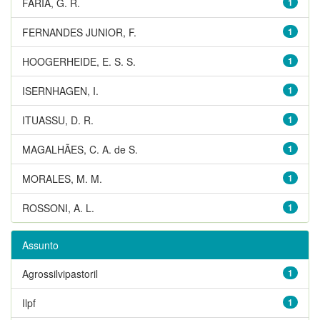
FARIA, G. R.
1
FERNANDES JUNIOR, F.
1
HOOGERHEIDE, E. S. S.
1
ISERNHAGEN, I.
1
ITUASSU, D. R.
1
MAGALHÃES, C. A. de S.
1
MORALES, M. M.
1
ROSSONI, A. L.
1
Assunto
Agrossilvipastoril
1
Ilpf
1