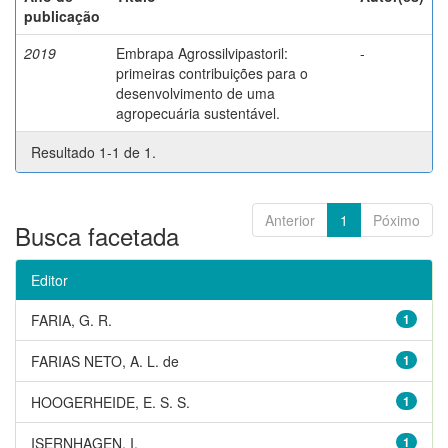
publicação
2019
Embrapa Agrossilvipastoril:
-
primeiras contribuições para o
desenvolvimento de uma
agropecuária sustentável.
Resultado 1-1 de 1.
Anterior
1
Póximo
Busca facetada
Editor
FARIA, G. R.
1
FARIAS NETO, A. L. de
1
HOOGERHEIDE, E. S. S.
1
ISERNHAGEN, I.
1