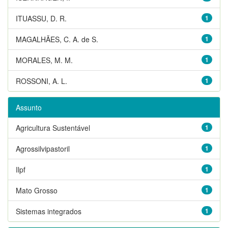
ITUASSU, D. R.
1
MAGALHÃES, C. A. de S.
1
MORALES, M. M.
1
ROSSONI, A. L.
1
Assunto
Agricultura Sustentável
1
Agrossilvipastoril
1
Ilpf
1
Mato Grosso
1
Sistemas integrados
1