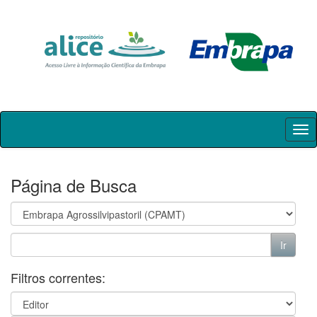
Skip
navigation
Página de Busca
Filtros correntes: