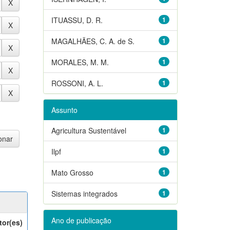
ITUASSU, D. R.
1
MAGALHÃES, C. A. de S.
1
MORALES, M. M.
1
ROSSONI, A. L.
1
Assunto
Agricultura Sustentável
1
Ilpf
1
Mato Grosso
1
Sistemas integrados
1
Ano de publicação
tor(es)