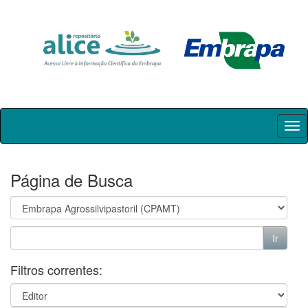
Skip
navigation
Página de Busca
Filtros correntes: