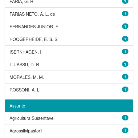
FARIA, G. R.
1
FARIAS NETO, A. L. de
1
FERNANDES JUNIOR, F.
1
HOOGERHEIDE, E. S. S.
1
ISERNHAGEN, I.
1
ITUASSU, D. R.
1
MORALES, M. M.
1
ROSSONI, A. L.
1
Assunto
Agricultura Sustentável
1
Agrossilvipastoril
1