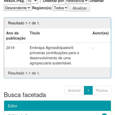
Result./Pág.
|
Ordenar por
Ordenar
Registro(s)
Resultado 1-1 de 1.
Ano de
Título
Autor(es)
publicação
2019
Embrapa Agrossilvipastoril:
-
primeiras contribuições para o
desenvolvimento de uma
agropecuária sustentável.
Resultado 1-1 de 1.
Anterior
1
Póximo
Busca facetada
Editor