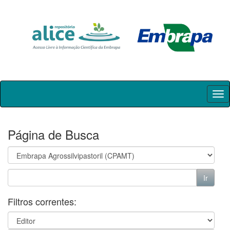
Skip
navigation
Página de Busca
Filtros correntes: