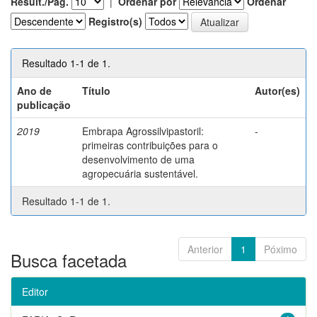
Result./Pág.
|
Ordenar por
Ordenar
Registro(s)
Resultado 1-1 de 1.
Ano de
Título
Autor(es)
publicação
2019
Embrapa Agrossilvipastoril:
-
primeiras contribuições para o
desenvolvimento de uma
agropecuária sustentável.
Resultado 1-1 de 1.
Anterior
1
Póximo
Busca facetada
Editor