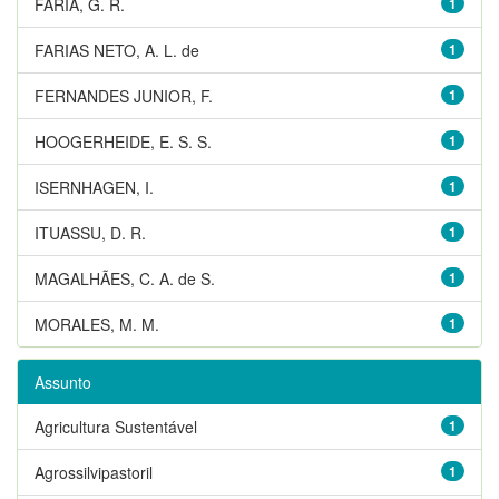
FARIA, G. R.
1
FARIAS NETO, A. L. de
1
FERNANDES JUNIOR, F.
1
HOOGERHEIDE, E. S. S.
1
ISERNHAGEN, I.
1
ITUASSU, D. R.
1
MAGALHÃES, C. A. de S.
1
MORALES, M. M.
1
Assunto
Agricultura Sustentável
1
Agrossilvipastoril
1