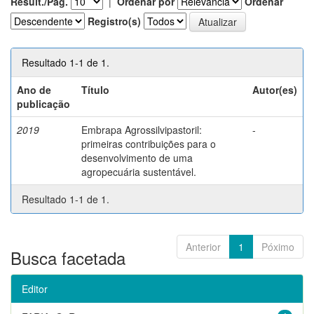
Result./Pág.
|
Ordenar por
Ordenar
Registro(s)
Resultado 1-1 de 1.
Ano de
Título
Autor(es)
publicação
2019
Embrapa Agrossilvipastoril:
-
primeiras contribuições para o
desenvolvimento de uma
agropecuária sustentável.
Resultado 1-1 de 1.
Anterior
1
Póximo
Busca facetada
Editor