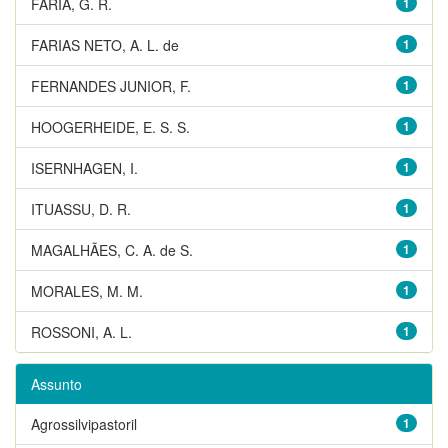
FARIA, G. R.
1
FARIAS NETO, A. L. de
1
FERNANDES JUNIOR, F.
1
HOOGERHEIDE, E. S. S.
1
ISERNHAGEN, I.
1
ITUASSU, D. R.
1
MAGALHÃES, C. A. de S.
1
MORALES, M. M.
1
ROSSONI, A. L.
1
Assunto
Agrossilvipastoril
1