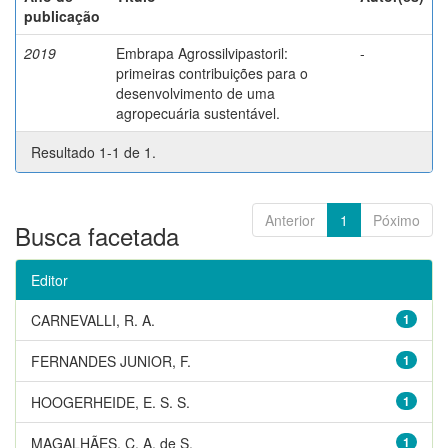
publicação
2019
Embrapa Agrossilvipastoril:
-
primeiras contribuições para o
desenvolvimento de uma
agropecuária sustentável.
Resultado 1-1 de 1.
Anterior
1
Póximo
Busca facetada
Editor
CARNEVALLI, R. A.
1
FERNANDES JUNIOR, F.
1
HOOGERHEIDE, E. S. S.
1
MAGALHÃES, C. A. de S.
1