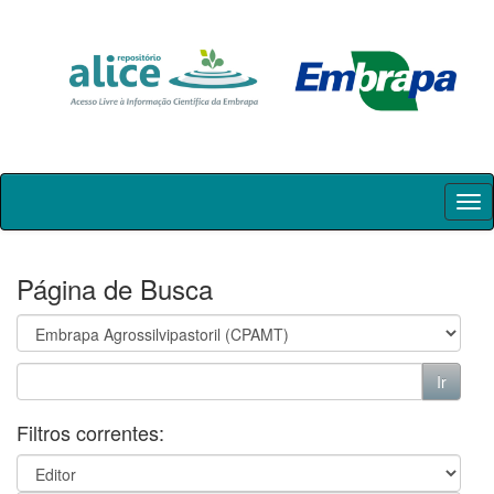
Skip
navigation
Página de Busca
Filtros correntes: