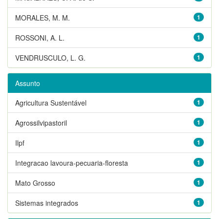
MORALES, M. M.
1
ROSSONI, A. L.
1
VENDRUSCULO, L. G.
1
Assunto
Agricultura Sustentável
1
Agrossilvipastoril
1
Ilpf
1
Integracao lavoura-pecuaria-floresta
1
Mato Grosso
1
Sistemas integrados
1