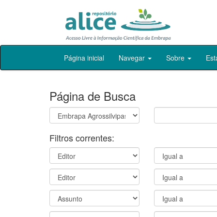
Skip
Página inicial
Navegar
Sobre
Est
navigation
Página de Busca
Filtros correntes: