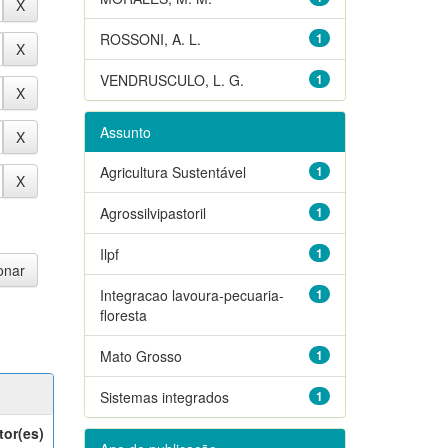
ROSSONI, A. L.
1
VENDRUSCULO, L. G.
1
Assunto
Agricultura Sustentável
1
Agrossilvipastoril
1
Ilpf
1
Integracao lavoura-pecuaria-
1
floresta
Mato Grosso
1
Sistemas integrados
1
tor(es)