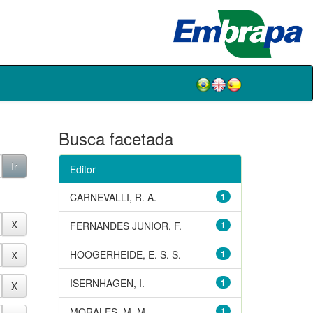
Busca facetada
Editor
CARNEVALLI, R. A.
1
FERNANDES JUNIOR, F.
1
HOOGERHEIDE, E. S. S.
1
ISERNHAGEN, I.
1
MORALES, M. M.
1