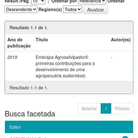
Result./Pág.
|
Ordenar por
Ordenar
Registro(s)
Resultado 1-1 de 1.
Ano de
Título
Autor(es)
publicação
2019
Embrapa Agrossilvipastoril:
-
primeiras contribuições para o
desenvolvimento de uma
agropecuária sustentável.
Resultado 1-1 de 1.
Anterior
1
Póximo
Busca facetada
Editor