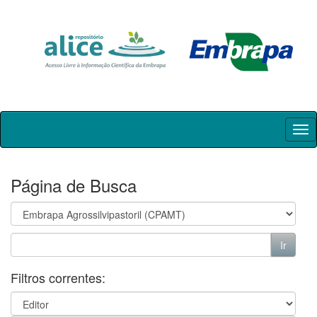
Skip
navigation
Página de Busca
Filtros correntes: