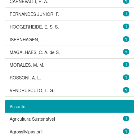
CARNEVALLI, R. A.
1
FERNANDES JUNIOR, F.
1
HOOGERHEIDE, E. S. S.
1
ISERNHAGEN, I.
1
MAGALHÃES, C. A. de S.
1
MORALES, M. M.
1
ROSSONI, A. L.
1
VENDRUSCULO, L. G.
1
Assunto
Agricultura Sustentável
1
Agrossilvipastoril
1