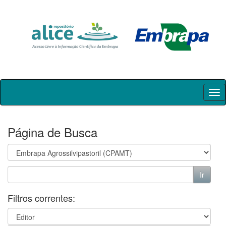
Skip
navigation
Página de Busca
Filtros correntes: