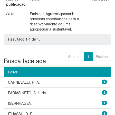
publicação
2019
Embrapa Agrossilvipastoril:
-
primeiras contribuições para o
desenvolvimento de uma
agropecuária sustentável.
Resultado 1-1 de 1.
Anterior
1
Póximo
Busca facetada
Editor
CARNEVALLI, R. A.
1
FARIAS NETO, A. L. de
1
ISERNHAGEN, I.
1
ITUASSU, D. R.
1