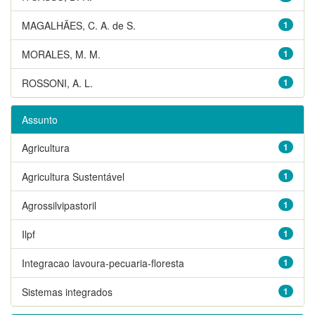
MAGALHÃES, C. A. de S.
1
MORALES, M. M.
1
ROSSONI, A. L.
1
Assunto
Agricultura
1
Agricultura Sustentável
1
Agrossilvipastoril
1
Ilpf
1
Integracao lavoura-pecuaria-floresta
1
Sistemas integrados
1