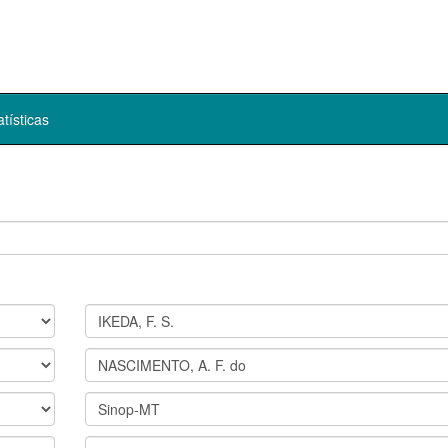
atísticas