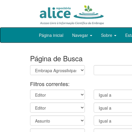
Skip
Página inicial
Navegar
Sobre
Est
navigation
Página de Busca
Filtros correntes: