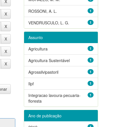
ROSSONI, A. L.
1
VENDRUSCULO, L. G.
1
Assunto
Agricultura
1
Agricultura Sustentável
1
Agrossilvipastoril
1
Ilpf
1
Integracao lavoura-pecuaria-
1
floresta
Ano de publicação
2019
1