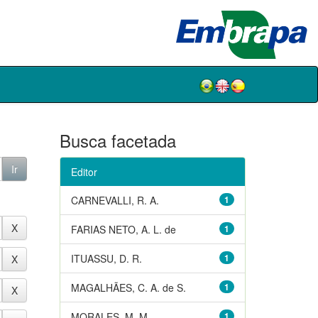
Busca facetada
Editor
CARNEVALLI, R. A.
1
FARIAS NETO, A. L. de
1
ITUASSU, D. R.
1
MAGALHÃES, C. A. de S.
1
MORALES, M. M.
1