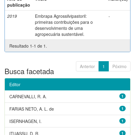
publicação
2019
Embrapa Agrossilvipastoril:
-
primeiras contribuições para o
desenvolvimento de uma
agropecuária sustentável.
Resultado 1-1 de 1.
Anterior
1
Póximo
Busca facetada
Editor
CARNEVALLI, R. A.
1
FARIAS NETO, A. L. de
1
ISERNHAGEN, I.
1
ITUASSU, D. R.
1