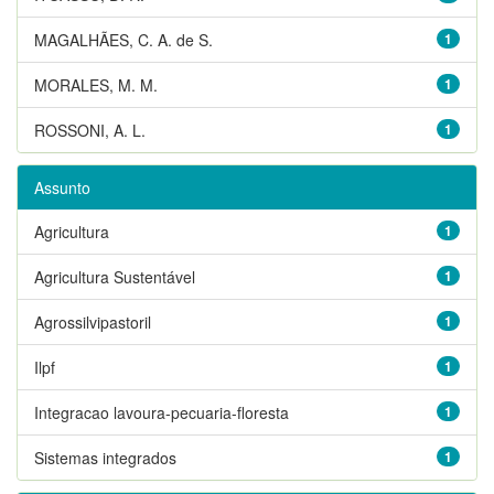
MAGALHÃES, C. A. de S.
1
MORALES, M. M.
1
ROSSONI, A. L.
1
Assunto
Agricultura
1
Agricultura Sustentável
1
Agrossilvipastoril
1
Ilpf
1
Integracao lavoura-pecuaria-floresta
1
Sistemas integrados
1