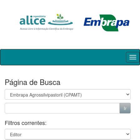
Skip
navigation
Página de Busca
Filtros correntes: