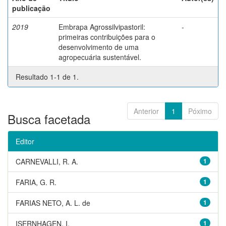
publicação
2019
Embrapa Agrossilvipastoril:
-
primeiras contribuições para o
desenvolvimento de uma
agropecuária sustentável.
Resultado 1-1 de 1.
Anterior
1
Póximo
Busca facetada
Editor
CARNEVALLI, R. A.
1
FARIA, G. R.
1
FARIAS NETO, A. L. de
1
ISERNHAGEN, I.
1