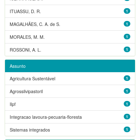
ITUASSU, D. R.
1
MAGALHÃES, C. A. de S.
1
MORALES, M. M.
1
ROSSONI, A. L.
1
Assunto
Agricultura Sustentável
1
Agrossilvipastoril
1
Ilpf
1
Integracao lavoura-pecuaria-floresta
1
Sistemas integrados
1