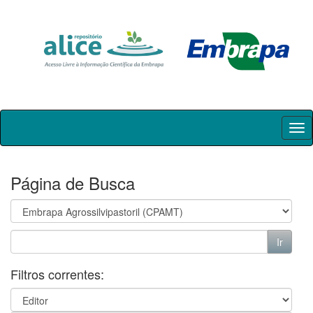
Skip
navigation
Página de Busca
Filtros correntes: