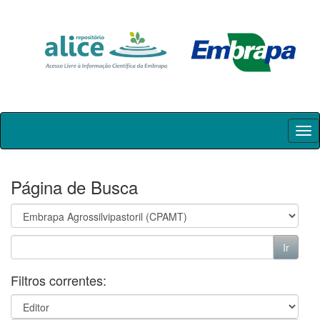
Skip
navigation
Página de Busca
Filtros correntes: