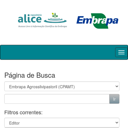
Skip
navigation
Página de Busca
Filtros correntes: