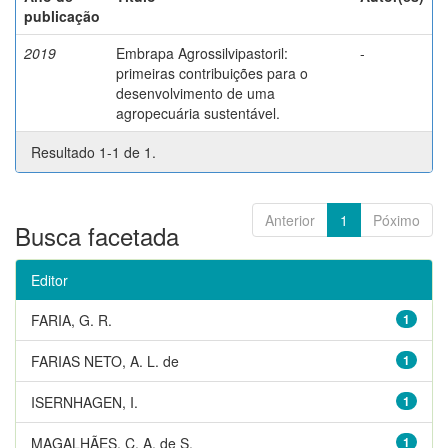
publicação
2019
Embrapa Agrossilvipastoril:
-
primeiras contribuições para o
desenvolvimento de uma
agropecuária sustentável.
Resultado 1-1 de 1.
Anterior
1
Póximo
Busca facetada
Editor
FARIA, G. R.
1
FARIAS NETO, A. L. de
1
ISERNHAGEN, I.
1
MAGALHÃES, C. A. de S.
1