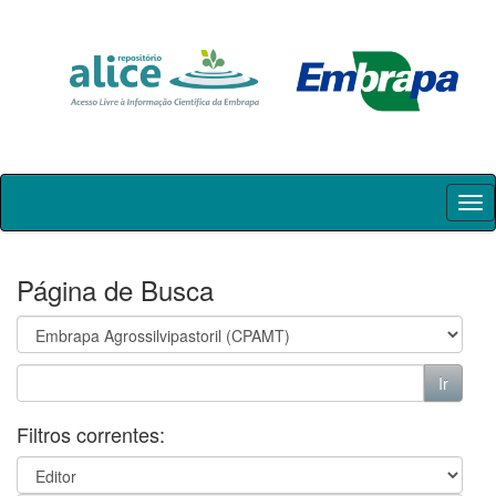
Skip
navigation
Página de Busca
Filtros correntes: