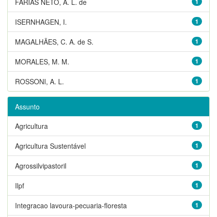
FARIAS NETO, A. L. de
1
ISERNHAGEN, I.
1
MAGALHÃES, C. A. de S.
1
MORALES, M. M.
1
ROSSONI, A. L.
1
Assunto
Agricultura
1
Agricultura Sustentável
1
Agrossilvipastoril
1
Ilpf
1
Integracao lavoura-pecuaria-floresta
1