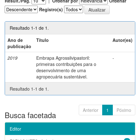
Result./Pág.
|
Ordenar por
Ordenar
Registro(s)
Resultado 1-1 de 1.
Ano de
Título
Autor(es)
publicação
2019
Embrapa Agrossilvipastoril:
-
primeiras contribuições para o
desenvolvimento de uma
agropecuária sustentável.
Resultado 1-1 de 1.
Anterior
1
Póximo
Busca facetada
Editor