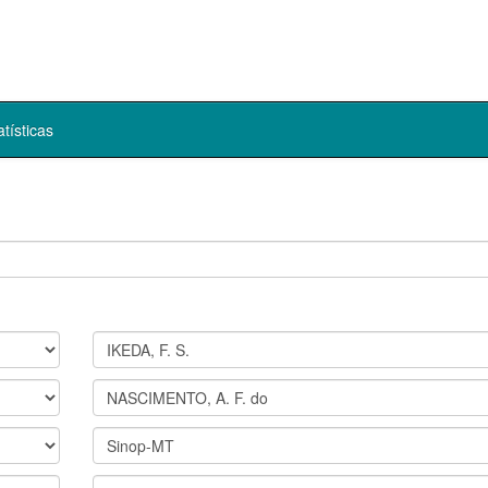
atísticas