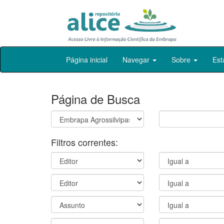
Skip
Página inicial
Navegar
Sobre
Est
navigation
Página de Busca
Filtros correntes: