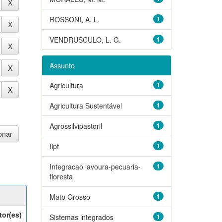
ROSSONI, A. L.
1
VENDRUSCULO, L. G.
1
Assunto
Agricultura
1
Agricultura Sustentável
1
Agrossilvipastoril
1
Ilpf
1
Integracao lavoura-pecuaria-
1
floresta
Mato Grosso
1
tor(es)
Sistemas integrados
1