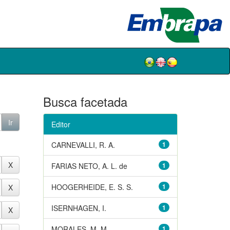
Busca facetada
Editor
CARNEVALLI, R. A.
1
FARIAS NETO, A. L. de
1
HOOGERHEIDE, E. S. S.
1
ISERNHAGEN, I.
1
MORALES, M. M.
1