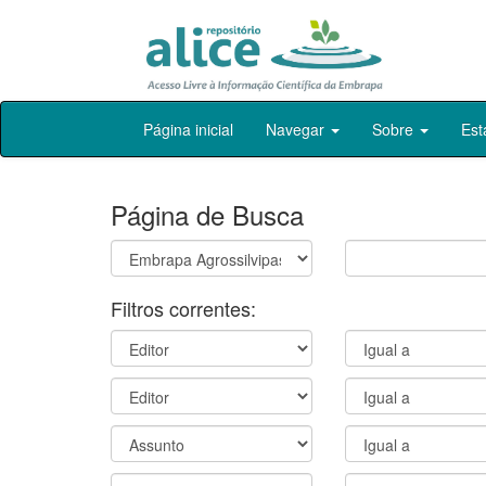
Skip
Página inicial
Navegar
Sobre
Est
navigation
Página de Busca
Filtros correntes: