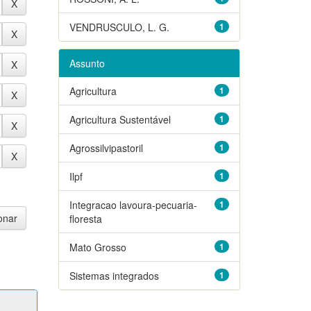
VENDRUSCULO, L. G.
1
Assunto
Agricultura
1
Agricultura Sustentável
1
Agrossilvipastoril
1
Ilpf
1
Integracao lavoura-pecuaria-
1
floresta
Mato Grosso
1
Sistemas integrados
1