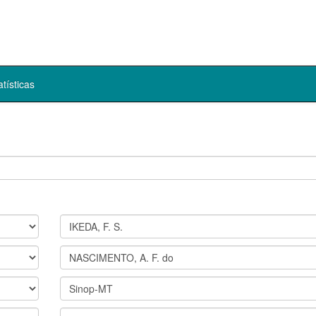
atísticas