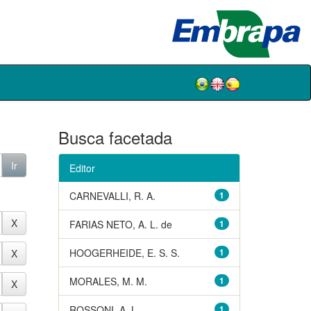
Busca facetada
Editor
CARNEVALLI, R. A.
1
FARIAS NETO, A. L. de
1
HOOGERHEIDE, E. S. S.
1
MORALES, M. M.
1
ROSSONI, A. L.
1