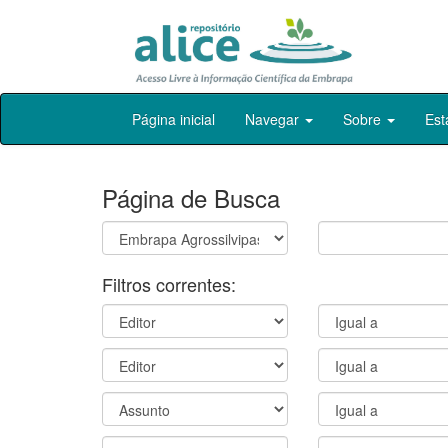
Skip
Página inicial
Navegar
Sobre
Est
navigation
Página de Busca
Filtros correntes: