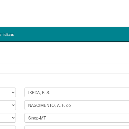
atísticas