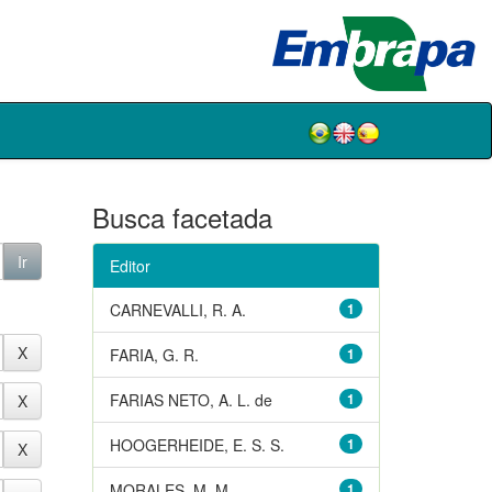
Busca facetada
Editor
CARNEVALLI, R. A.
1
FARIA, G. R.
1
FARIAS NETO, A. L. de
1
HOOGERHEIDE, E. S. S.
1
MORALES, M. M.
1