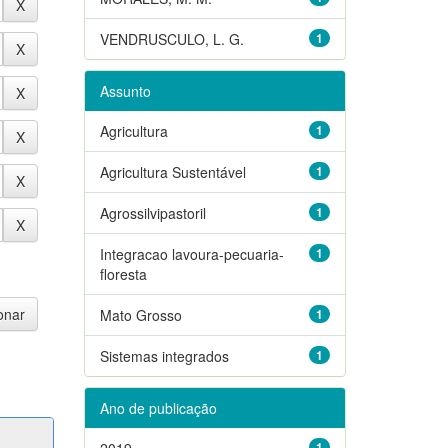
VENDRUSCULO, L. G.
1
Assunto
Agricultura
1
Agricultura Sustentável
1
Agrossilvipastoril
1
Integracao lavoura-pecuaria-
1
floresta
Mato Grosso
1
Sistemas integrados
1
Ano de publicação
2019
1