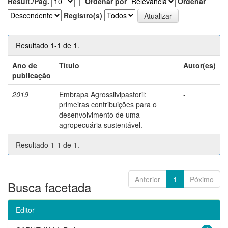
Result./Pág.
|
Ordenar por
Ordenar
Registro(s)
Resultado 1-1 de 1.
Ano de
Título
Autor(es)
publicação
2019
Embrapa Agrossilvipastoril:
-
primeiras contribuições para o
desenvolvimento de uma
agropecuária sustentável.
Resultado 1-1 de 1.
Anterior
1
Póximo
Busca facetada
Editor