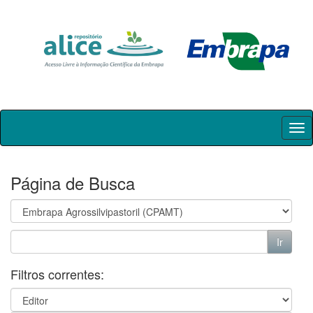
Skip
navigation
Página de Busca
Filtros correntes: