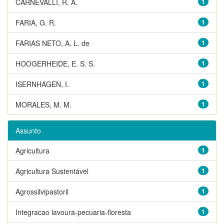
CARNEVALLI, R. A.
1
FARIA, G. R.
1
FARIAS NETO, A. L. de
1
HOOGERHEIDE, E. S. S.
1
ISERNHAGEN, I.
1
MORALES, M. M.
1
Assunto
Agricultura
1
Agricultura Sustentável
1
Agrossilvipastoril
1
Integracao lavoura-pecuaria-floresta
1