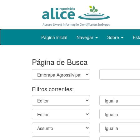
Skip
Página inicial
Navegar
Sobre
Est
navigation
Página de Busca
Filtros correntes: