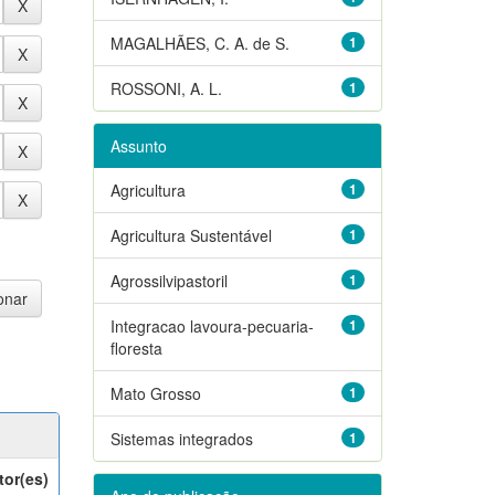
MAGALHÃES, C. A. de S.
1
ROSSONI, A. L.
1
Assunto
Agricultura
1
Agricultura Sustentável
1
Agrossilvipastoril
1
Integracao lavoura-pecuaria-
1
floresta
Mato Grosso
1
Sistemas integrados
1
tor(es)