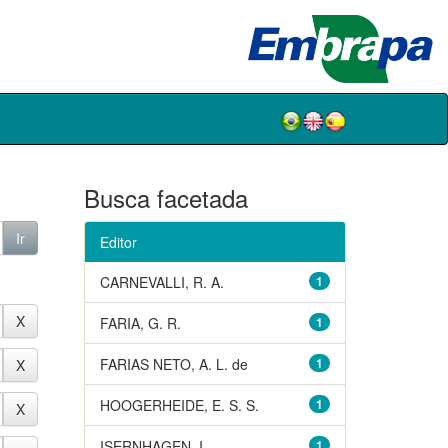
Busca facetada
Editor
CARNEVALLI, R. A.
1
FARIA, G. R.
1
FARIAS NETO, A. L. de
1
HOOGERHEIDE, E. S. S.
1
ISERNHAGEN, I.
1