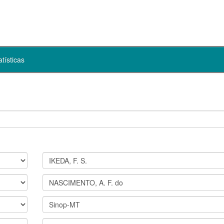
atísticas