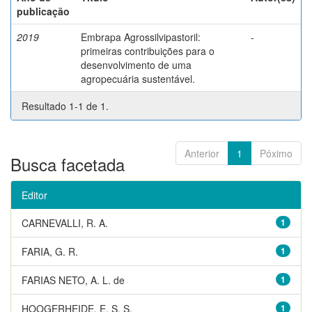
publicação
2019
Embrapa Agrossilvipastoril:
-
primeiras contribuições para o
desenvolvimento de uma
agropecuária sustentável.
Resultado 1-1 de 1.
Anterior
1
Póximo
Busca facetada
Editor
CARNEVALLI, R. A.
1
FARIA, G. R.
1
FARIAS NETO, A. L. de
1
HOOGERHEIDE, E. S. S.
1