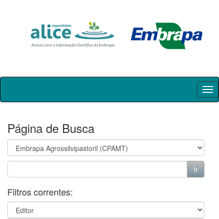
Skip
navigation
Página de Busca
Filtros correntes: