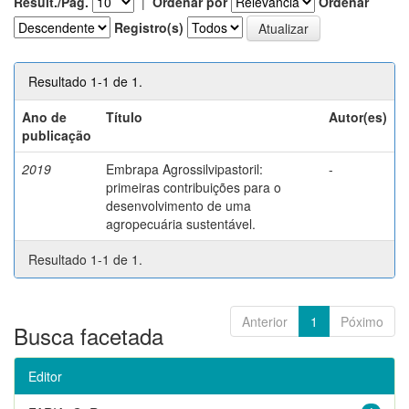
Result./Pág.
|
Ordenar por
Ordenar
Registro(s)
Resultado 1-1 de 1.
Ano de
Título
Autor(es)
publicação
2019
Embrapa Agrossilvipastoril:
-
primeiras contribuições para o
desenvolvimento de uma
agropecuária sustentável.
Resultado 1-1 de 1.
Anterior
1
Póximo
Busca facetada
Editor