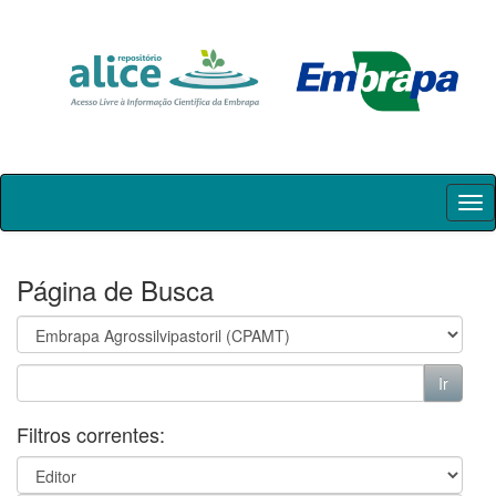
Skip
navigation
Página de Busca
Filtros correntes: