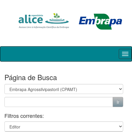
Skip
navigation
Página de Busca
Filtros correntes: