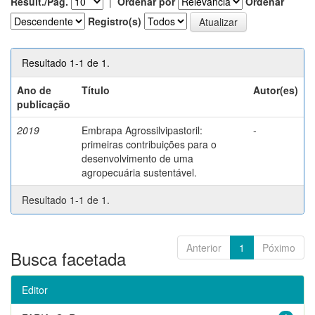
Result./Pág.
|
Ordenar por
Ordenar
Registro(s)
Resultado 1-1 de 1.
Ano de
Título
Autor(es)
publicação
2019
Embrapa Agrossilvipastoril:
-
primeiras contribuições para o
desenvolvimento de uma
agropecuária sustentável.
Resultado 1-1 de 1.
Anterior
1
Póximo
Busca facetada
Editor