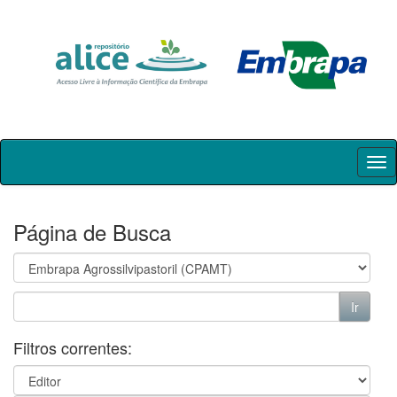
Skip
navigation
Página de Busca
Filtros correntes: