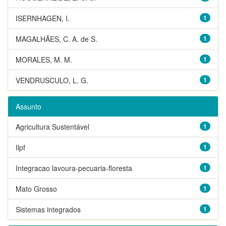
ISERNHAGEN, I.
1
MAGALHÃES, C. A. de S.
1
MORALES, M. M.
1
VENDRUSCULO, L. G.
1
Assunto
Agricultura Sustentável
1
Ilpf
1
Integracao lavoura-pecuaria-floresta
1
Mato Grosso
1
Sistemas integrados
1