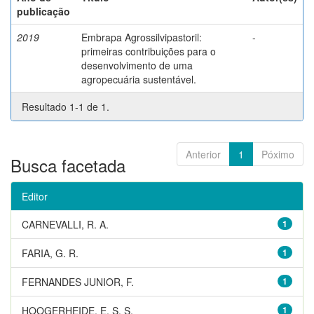
publicação
2019
Embrapa Agrossilvipastoril:
-
primeiras contribuições para o
desenvolvimento de uma
agropecuária sustentável.
Resultado 1-1 de 1.
Anterior
1
Póximo
Busca facetada
Editor
CARNEVALLI, R. A.
1
FARIA, G. R.
1
FERNANDES JUNIOR, F.
1
HOOGERHEIDE, E. S. S.
1