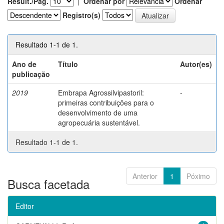
Result./Pág.
|
Ordenar por
Ordenar
Registro(s)
Resultado 1-1 de 1.
Ano de
Título
Autor(es)
publicação
2019
Embrapa Agrossilvipastoril:
-
primeiras contribuições para o
desenvolvimento de uma
agropecuária sustentável.
Resultado 1-1 de 1.
Anterior
1
Póximo
Busca facetada
Editor