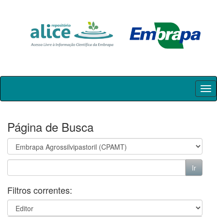
Skip
navigation
Página de Busca
Filtros correntes: