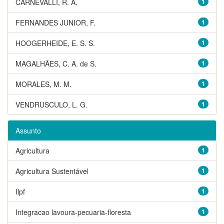
CARNEVALLI, R. A.
1
FERNANDES JUNIOR, F.
1
HOOGERHEIDE, E. S. S.
1
MAGALHÃES, C. A. de S.
1
MORALES, M. M.
1
VENDRUSCULO, L. G.
1
Assunto
Agricultura
1
Agricultura Sustentável
1
Ilpf
1
Integracao lavoura-pecuaria-floresta
1