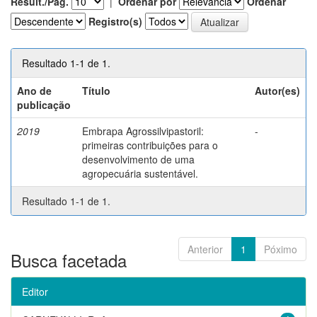
Result./Pág.
|
Ordenar por
Ordenar
Registro(s)
Resultado 1-1 de 1.
Ano de
Título
Autor(es)
publicação
2019
Embrapa Agrossilvipastoril:
-
primeiras contribuições para o
desenvolvimento de uma
agropecuária sustentável.
Resultado 1-1 de 1.
Anterior
1
Póximo
Busca facetada
Editor