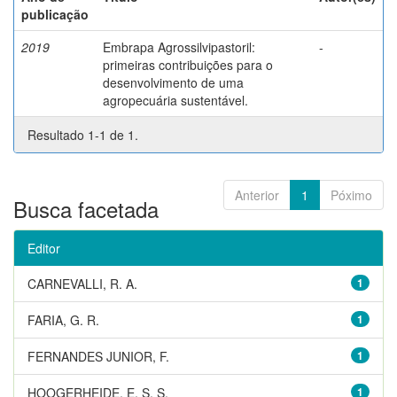
publicação
2019
Embrapa Agrossilvipastoril:
-
primeiras contribuições para o
desenvolvimento de uma
agropecuária sustentável.
Resultado 1-1 de 1.
Anterior
1
Póximo
Busca facetada
Editor
CARNEVALLI, R. A.
1
FARIA, G. R.
1
FERNANDES JUNIOR, F.
1
HOOGERHEIDE, E. S. S.
1