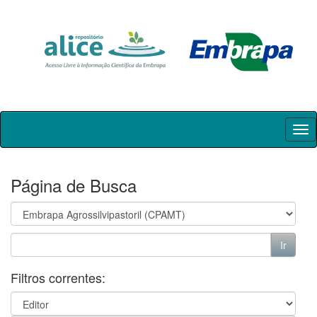
Skip
navigation
Página de Busca
Filtros correntes: