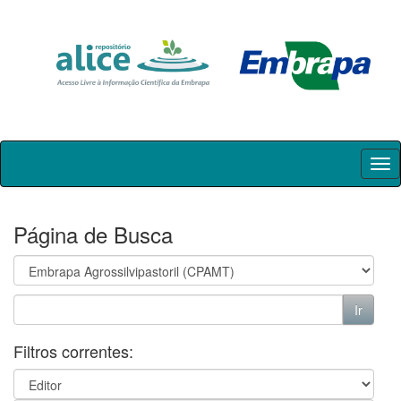
Skip
navigation
Página de Busca
Filtros correntes: