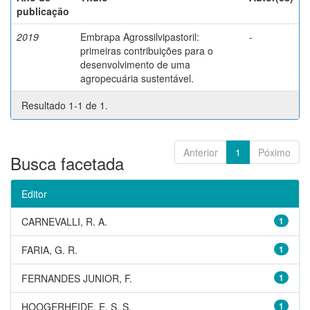
publicação
2019
Embrapa Agrossilvipastoril:
-
primeiras contribuições para o
desenvolvimento de uma
agropecuária sustentável.
Resultado 1-1 de 1.
Anterior
1
Póximo
Busca facetada
Editor
CARNEVALLI, R. A.
1
FARIA, G. R.
1
FERNANDES JUNIOR, F.
1
HOOGERHEIDE, E. S. S.
1