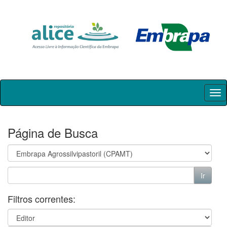
Skip
navigation
Página de Busca
Filtros correntes: