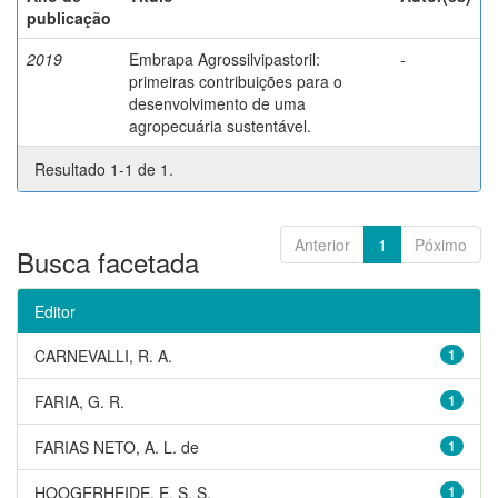
publicação
2019
Embrapa Agrossilvipastoril:
-
primeiras contribuições para o
desenvolvimento de uma
agropecuária sustentável.
Resultado 1-1 de 1.
Anterior
1
Póximo
Busca facetada
Editor
CARNEVALLI, R. A.
1
FARIA, G. R.
1
FARIAS NETO, A. L. de
1
HOOGERHEIDE, E. S. S.
1