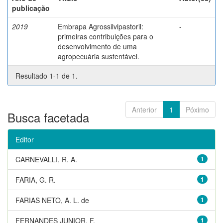
publicação
2019
Embrapa Agrossilvipastoril:
-
primeiras contribuições para o
desenvolvimento de uma
agropecuária sustentável.
Resultado 1-1 de 1.
Anterior
1
Póximo
Busca facetada
Editor
CARNEVALLI, R. A.
1
FARIA, G. R.
1
FARIAS NETO, A. L. de
1
FERNANDES JUNIOR, F.
1