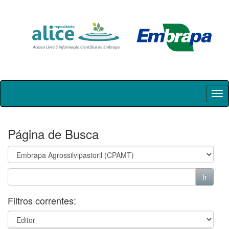
Skip
navigation
Página de Busca
Filtros correntes: