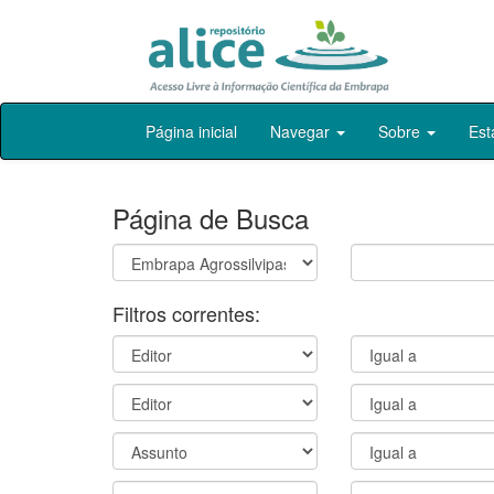
Skip
Página inicial
Navegar
Sobre
Est
navigation
Página de Busca
Filtros correntes: