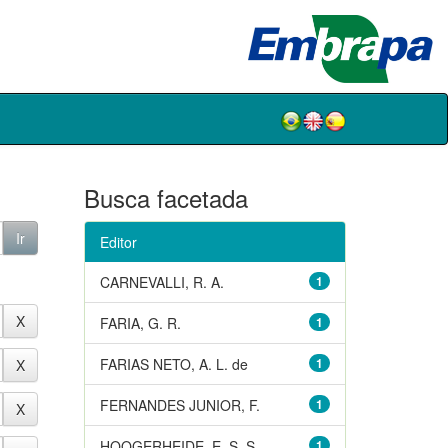
Busca facetada
Editor
CARNEVALLI, R. A.
1
FARIA, G. R.
1
FARIAS NETO, A. L. de
1
FERNANDES JUNIOR, F.
1
HOOGERHEIDE, E. S. S.
1