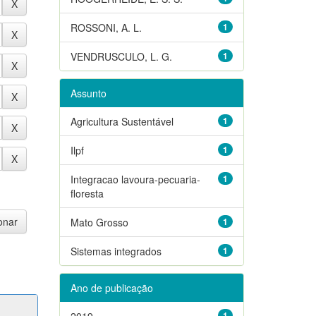
ROSSONI, A. L.
1
VENDRUSCULO, L. G.
1
Assunto
Agricultura Sustentável
1
Ilpf
1
Integracao lavoura-pecuaria-
1
floresta
Mato Grosso
1
Sistemas integrados
1
Ano de publicação
2019
1