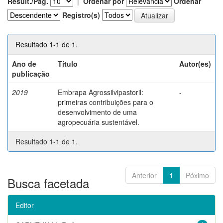
Result./Pág.
|
Ordenar por
Ordenar
Registro(s)
Resultado 1-1 de 1.
Ano de
Título
Autor(es)
publicação
2019
Embrapa Agrossilvipastoril:
-
primeiras contribuições para o
desenvolvimento de uma
agropecuária sustentável.
Resultado 1-1 de 1.
Anterior
1
Póximo
Busca facetada
Editor