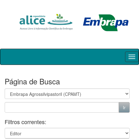
Skip
navigation
Página de Busca
Filtros correntes: