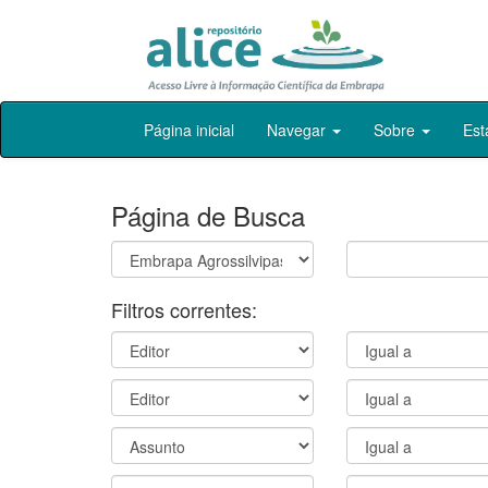
Skip
Página inicial
Navegar
Sobre
Est
navigation
Página de Busca
Filtros correntes: