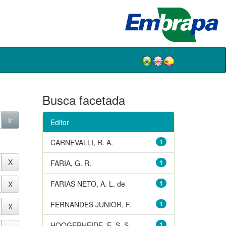
Busca facetada
Editor
CARNEVALLI, R. A.
1
FARIA, G. R.
1
FARIAS NETO, A. L. de
1
FERNANDES JUNIOR, F.
1
HOOGERHEIDE, E. S. S.
1