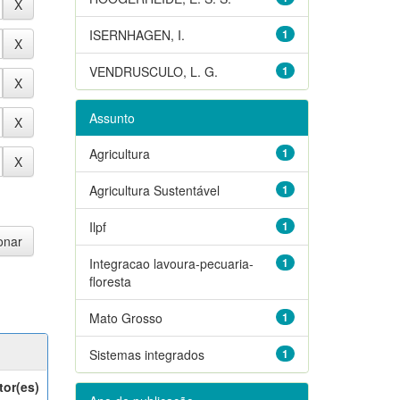
ISERNHAGEN, I.
1
VENDRUSCULO, L. G.
1
Assunto
Agricultura
1
Agricultura Sustentável
1
Ilpf
1
Integracao lavoura-pecuaria-
1
floresta
Mato Grosso
1
Sistemas integrados
1
tor(es)