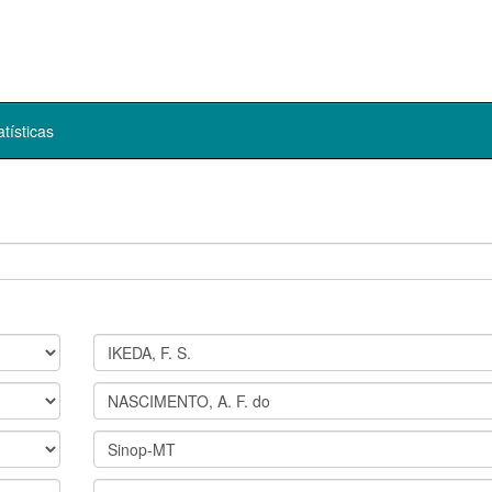
atísticas